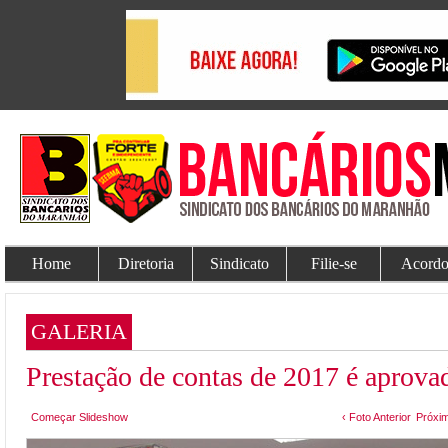
Home
Diretoria
Sindicato
Filie-se
Acordo
GALERIA
Prestação de contas de 2017 é aprova
Começar Slideshow
‹ Foto Anterior
Próxim