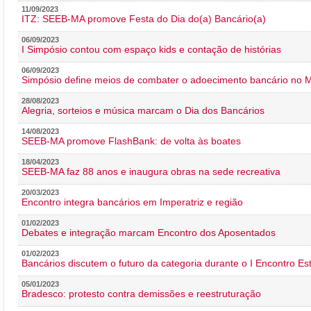
11/09/2023
ITZ: SEEB-MA promove Festa do Dia do(a) Bancário(a)
06/09/2023
I Simpósio contou com espaço kids e contação de histórias
06/09/2023
Simpósio define meios de combater o adoecimento bancário no
28/08/2023
Alegria, sorteios e música marcam o Dia dos Bancários
14/08/2023
SEEB-MA promove FlashBank: de volta às boates
18/04/2023
SEEB-MA faz 88 anos e inaugura obras na sede recreativa
20/03/2023
Encontro integra bancários em Imperatriz e região
01/02/2023
Debates e integração marcam Encontro dos Aposentados
01/02/2023
Bancários discutem o futuro da categoria durante o I Encontro E
05/01/2023
Bradesco: protesto contra demissões e reestruturação