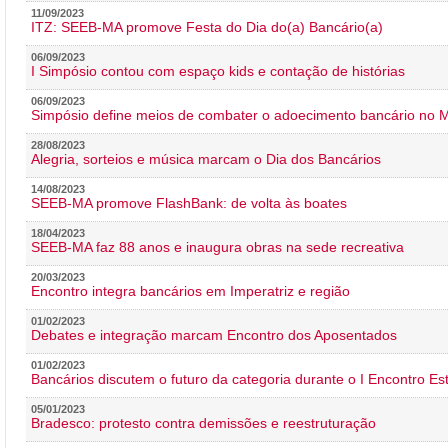
11/09/2023
ITZ: SEEB-MA promove Festa do Dia do(a) Bancário(a)
06/09/2023
I Simpósio contou com espaço kids e contação de histórias
06/09/2023
Simpósio define meios de combater o adoecimento bancário no
28/08/2023
Alegria, sorteios e música marcam o Dia dos Bancários
14/08/2023
SEEB-MA promove FlashBank: de volta às boates
18/04/2023
SEEB-MA faz 88 anos e inaugura obras na sede recreativa
20/03/2023
Encontro integra bancários em Imperatriz e região
01/02/2023
Debates e integração marcam Encontro dos Aposentados
01/02/2023
Bancários discutem o futuro da categoria durante o I Encontro E
05/01/2023
Bradesco: protesto contra demissões e reestruturação