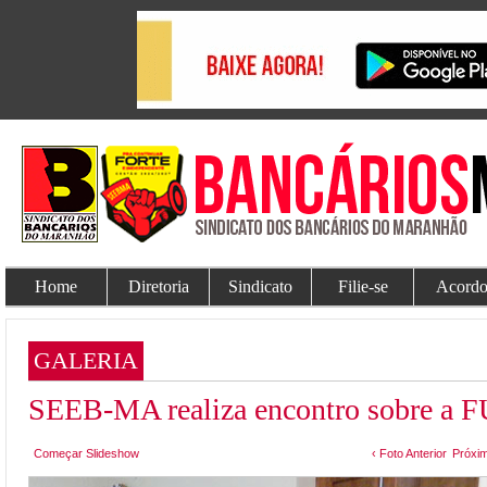
Home
Diretoria
Sindicato
Filie-se
Acordo
GALERIA
SEEB-MA realiza encontro sobre a
Começar Slideshow
‹ Foto Anterior
Próxim