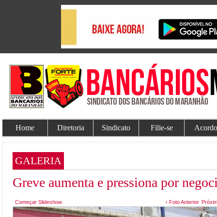
Home
Diretoria
Sindicato
Filie-se
Acordo
GALERIA
Greve aumenta e pressiona por negoci
Começar Slideshow
‹ Foto Anterior
Próxim