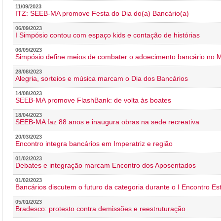
11/09/2023
ITZ: SEEB-MA promove Festa do Dia do(a) Bancário(a)
06/09/2023
I Simpósio contou com espaço kids e contação de histórias
06/09/2023
Simpósio define meios de combater o adoecimento bancário no
28/08/2023
Alegria, sorteios e música marcam o Dia dos Bancários
14/08/2023
SEEB-MA promove FlashBank: de volta às boates
18/04/2023
SEEB-MA faz 88 anos e inaugura obras na sede recreativa
20/03/2023
Encontro integra bancários em Imperatriz e região
01/02/2023
Debates e integração marcam Encontro dos Aposentados
01/02/2023
Bancários discutem o futuro da categoria durante o I Encontro E
05/01/2023
Bradesco: protesto contra demissões e reestruturação