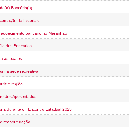
do(a) Bancário(a)
contação de histórias
o adoecimento bancário no Maranhão
Dia dos Bancários
a às boates
s na sede recreativa
triz e região
ro dos Aposentados
oria durante o I Encontro Estadual 2023
e reestruturação