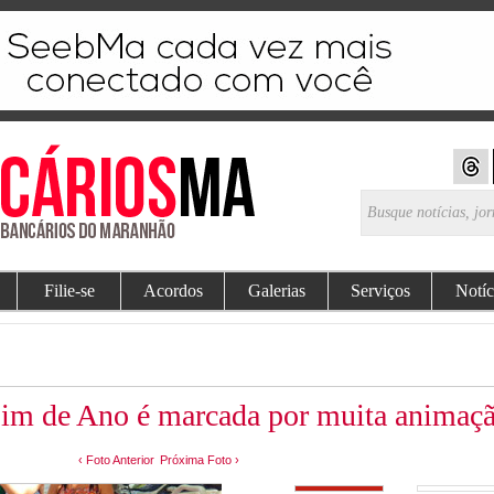
Filie-se
Acordos
Galerias
Serviços
Notíc
Fim de Ano é marcada por muita animaç
‹ Foto Anterior
Próxima Foto ›