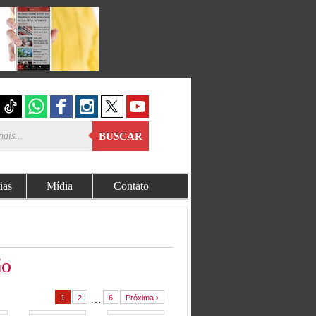
BUSCAR
ias
Mídia
Contato
ão
1
2
…
6
Próxima ›