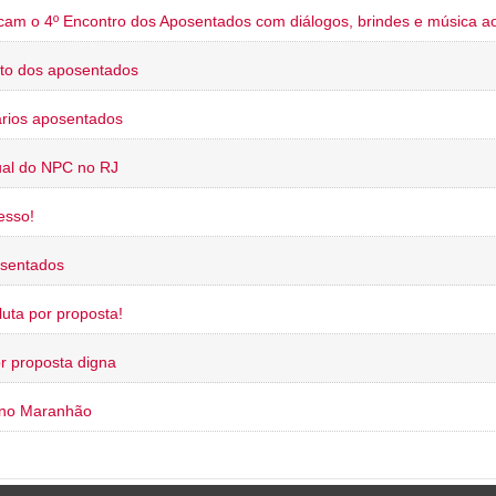
cam o 4º Encontro dos Aposentados com diálogos, brindes e música ao
to dos aposentados
rios aposentados
ual do NPC no RJ
esso!
osentados
uta por proposta!
or proposta digna
 no Maranhão