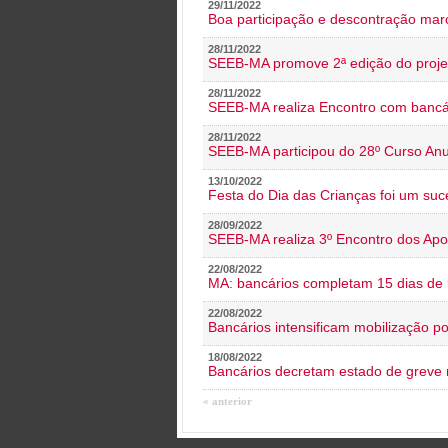
29/11/2022
Boa participação e descontração mar
28/11/2022
SEEB-MA promove 2ª edição do proje
28/11/2022
SEEB-MA realiza Encontro com bancá
28/11/2022
SEEB-MA participou do 28º Curso An
13/10/2022
Festa do Dia das Crianças foi um suc
28/09/2022
SEEB-MA realiza 3º Encontro dos Ap
22/08/2022
MA: bancários completam 15 dias de l
22/08/2022
Bancários intensificam mobilização p
18/08/2022
Bancários decretam estado de greve
« anterior