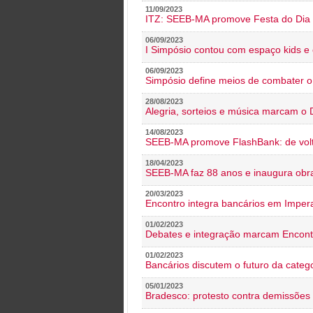
11/09/2023
ITZ: SEEB-MA promove Festa do Dia 
06/09/2023
I Simpósio contou com espaço kids e 
06/09/2023
Simpósio define meios de combater 
28/08/2023
Alegria, sorteios e música marcam o 
14/08/2023
SEEB-MA promove FlashBank: de volt
18/04/2023
SEEB-MA faz 88 anos e inaugura obra
20/03/2023
Encontro integra bancários em Impera
01/02/2023
Debates e integração marcam Encont
01/02/2023
Bancários discutem o futuro da categ
05/01/2023
Bradesco: protesto contra demissões 