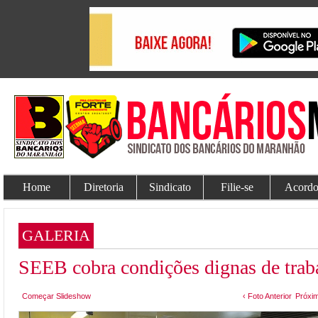
Home
Diretoria
Sindicato
Filie-se
Acordo
GALERIA
SEEB cobra condições dignas de tra
Começar Slideshow
‹ Foto Anterior
Próxim