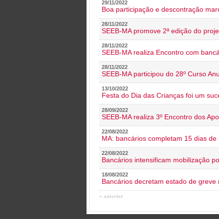
29/11/2022
Boa participação e descontração mar
28/11/2022
SEEB-MA promove 2ª edição do proje
28/11/2022
SEEB-MA realiza Encontro com bancá
28/11/2022
SEEB-MA participou do 28º Curso An
13/10/2022
Festa do Dia das Crianças foi um suc
28/09/2022
SEEB-MA realiza 3º Encontro dos Ap
22/08/2022
MA: bancários completam 15 dias de l
22/08/2022
Bancários intensificam mobilização p
18/08/2022
Bancários decretam estado de greve
« anterior