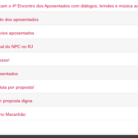
cam o 4º Encontro dos Aposentados com diálogos, brindes e música ao
to dos aposentados
rios aposentados
ual do NPC no RJ
esso!
osentados
uta por proposta!
or proposta digna
 no Maranhão