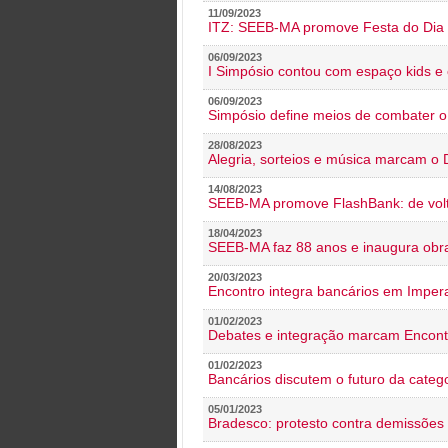
11/09/2023
ITZ: SEEB-MA promove Festa do Dia 
06/09/2023
I Simpósio contou com espaço kids e 
06/09/2023
Simpósio define meios de combater 
28/08/2023
Alegria, sorteios e música marcam o 
14/08/2023
SEEB-MA promove FlashBank: de volt
18/04/2023
SEEB-MA faz 88 anos e inaugura obra
20/03/2023
Encontro integra bancários em Impera
01/02/2023
Debates e integração marcam Encont
01/02/2023
Bancários discutem o futuro da categ
05/01/2023
Bradesco: protesto contra demissões 