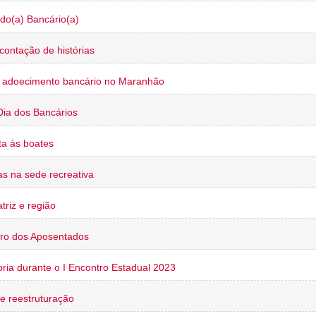
do(a) Bancário(a)
contação de histórias
o adoecimento bancário no Maranhão
Dia dos Bancários
a às boates
s na sede recreativa
triz e região
ro dos Aposentados
oria durante o I Encontro Estadual 2023
e reestruturação