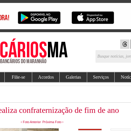
Filie-se
Acordos
Galerias
Serviços
Notíc
ealiza confraternização de fim de ano
‹ Foto Anterior
Próxima Foto ›