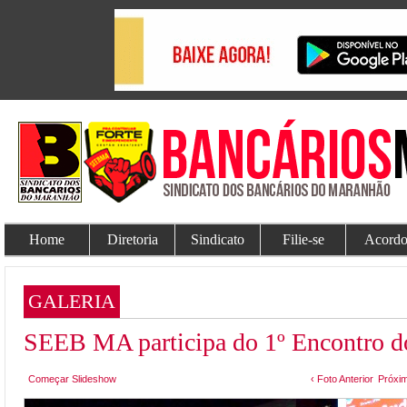
Home
Diretoria
Sindicato
Filie-se
Acordo
GALERIA
SEEB MA participa do 1º Encontro
Começar Slideshow
‹ Foto Anterior
Próxim