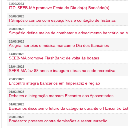
11/09/2023
ITZ: SEEB-MA promove Festa do Dia do(a) Bancário(a)
06/09/2023
I Simpósio contou com espaço kids e contação de histórias
06/09/2023
Simpósio define meios de combater o adoecimento bancário no
28/08/2023
Alegria, sorteios e música marcam o Dia dos Bancários
14/08/2023
SEEB-MA promove FlashBank: de volta às boates
18/04/2023
SEEB-MA faz 88 anos e inaugura obras na sede recreativa
20/03/2023
Encontro integra bancários em Imperatriz e região
01/02/2023
Debates e integração marcam Encontro dos Aposentados
01/02/2023
Bancários discutem o futuro da categoria durante o I Encontro E
05/01/2023
Bradesco: protesto contra demissões e reestruturação