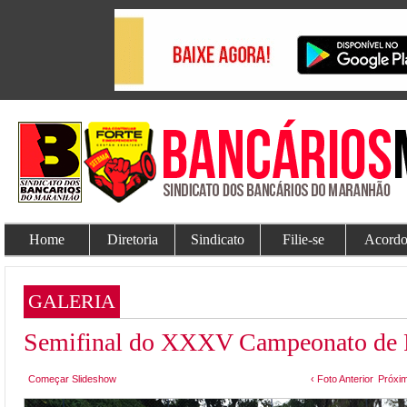
Home
Diretoria
Sindicato
Filie-se
Acordo
GALERIA
Semifinal do XXXV Campeonato de F
Começar Slideshow
‹ Foto Anterior
Próxim