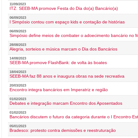
11/09/2023
ITZ: SEEB-MA promove Festa do Dia do(a) Bancário(a)
06/09/2023
I Simpósio contou com espaço kids e contação de histórias
06/09/2023
Simpósio define meios de combater o adoecimento bancário no
28/08/2023
Alegria, sorteios e música marcam o Dia dos Bancários
14/08/2023
SEEB-MA promove FlashBank: de volta às boates
18/04/2023
SEEB-MA faz 88 anos e inaugura obras na sede recreativa
20/03/2023
Encontro integra bancários em Imperatriz e região
01/02/2023
Debates e integração marcam Encontro dos Aposentados
01/02/2023
Bancários discutem o futuro da categoria durante o I Encontro E
05/01/2023
Bradesco: protesto contra demissões e reestruturação