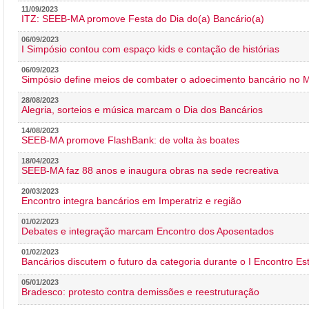
11/09/2023
ITZ: SEEB-MA promove Festa do Dia do(a) Bancário(a)
06/09/2023
I Simpósio contou com espaço kids e contação de histórias
06/09/2023
Simpósio define meios de combater o adoecimento bancário no
28/08/2023
Alegria, sorteios e música marcam o Dia dos Bancários
14/08/2023
SEEB-MA promove FlashBank: de volta às boates
18/04/2023
SEEB-MA faz 88 anos e inaugura obras na sede recreativa
20/03/2023
Encontro integra bancários em Imperatriz e região
01/02/2023
Debates e integração marcam Encontro dos Aposentados
01/02/2023
Bancários discutem o futuro da categoria durante o I Encontro E
05/01/2023
Bradesco: protesto contra demissões e reestruturação