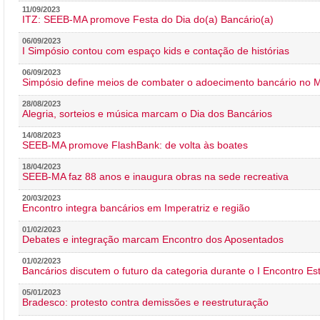
11/09/2023
ITZ: SEEB-MA promove Festa do Dia do(a) Bancário(a)
06/09/2023
I Simpósio contou com espaço kids e contação de histórias
06/09/2023
Simpósio define meios de combater o adoecimento bancário no
28/08/2023
Alegria, sorteios e música marcam o Dia dos Bancários
14/08/2023
SEEB-MA promove FlashBank: de volta às boates
18/04/2023
SEEB-MA faz 88 anos e inaugura obras na sede recreativa
20/03/2023
Encontro integra bancários em Imperatriz e região
01/02/2023
Debates e integração marcam Encontro dos Aposentados
01/02/2023
Bancários discutem o futuro da categoria durante o I Encontro E
05/01/2023
Bradesco: protesto contra demissões e reestruturação