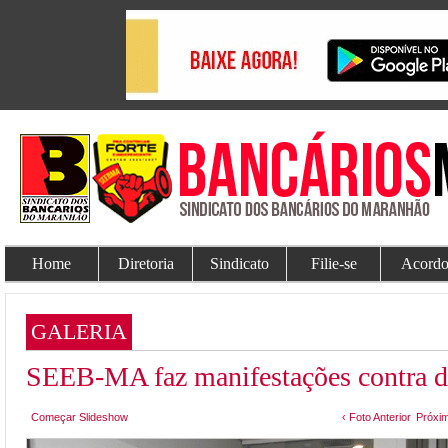
Home
Diretoria
Sindicato
Filie-se
Acordo
GALERIA
SEEB-MA faz manifestações contra d
Começar Slideshow
‹ Foto Anterior
Próxim