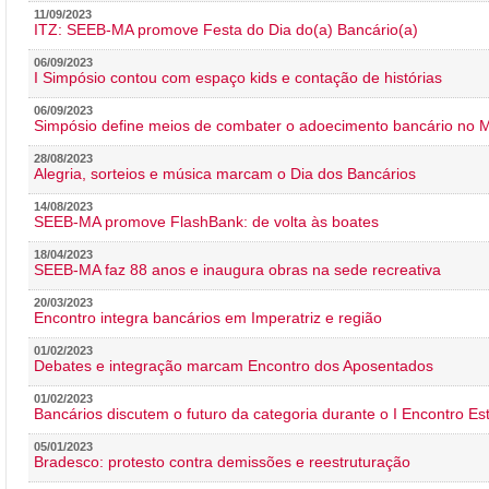
11/09/2023
ITZ: SEEB-MA promove Festa do Dia do(a) Bancário(a)
06/09/2023
I Simpósio contou com espaço kids e contação de histórias
06/09/2023
Simpósio define meios de combater o adoecimento bancário no
28/08/2023
Alegria, sorteios e música marcam o Dia dos Bancários
14/08/2023
SEEB-MA promove FlashBank: de volta às boates
18/04/2023
SEEB-MA faz 88 anos e inaugura obras na sede recreativa
20/03/2023
Encontro integra bancários em Imperatriz e região
01/02/2023
Debates e integração marcam Encontro dos Aposentados
01/02/2023
Bancários discutem o futuro da categoria durante o I Encontro E
05/01/2023
Bradesco: protesto contra demissões e reestruturação