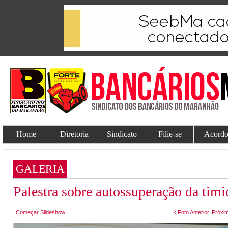
Home
Diretoria
Sindicato
Filie-se
Acordo
GALERIA
Palestra sobre autossuperação da timi
Começar Slideshow
‹ Foto Anterior
Próxim